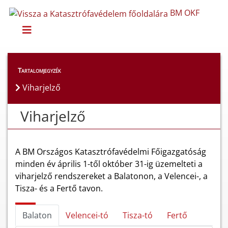
BM OKF
Viharjelző
Tartalomjegyzék
Viharjelző
Viharjelző
A BM Országos Katasztrófavédelmi Főigazgatóság
minden év április 1-től október 31-ig üzemelteti a
viharjelző rendszereket a Balatonon, a Velencei-, a
Tisza- és a Fertő tavon.
Balaton
Velencei-tó
Tisza-tó
Fertő