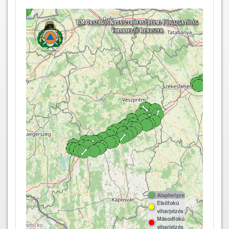
Térkép betöltése...
Alaphelyzet
Elsőfokú
viharjelzés
Másodfokú
viharjelzés